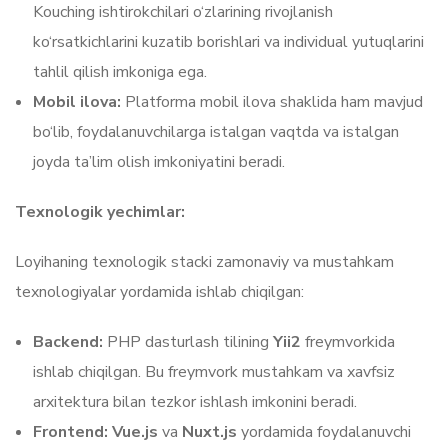
Kouching ishtirokchilari o‘zlarining rivojlanish
ko‘rsatkichlarini kuzatib borishlari va individual yutuqlarini
tahlil qilish imkoniga ega.
Mobil ilova:
Platforma mobil ilova shaklida ham mavjud
bo‘lib, foydalanuvchilarga istalgan vaqtda va istalgan
joyda ta’lim olish imkoniyatini beradi.
Texnologik yechimlar:
Loyihaning texnologik stacki zamonaviy va mustahkam
texnologiyalar yordamida ishlab chiqilgan:
Backend:
PHP dasturlash tilining
Yii2
freymvorkida
ishlab chiqilgan. Bu freymvork mustahkam va xavfsiz
arxitektura bilan tezkor ishlash imkonini beradi.
Frontend:
Vue.js
va
Nuxt.js
yordamida foydalanuvchi