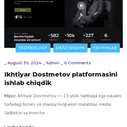
TECHNOLOGY
UX/UI DIZAYN
YECHIMLAR
_
August 30, 2024
_
Admin
_
0 Comments
Ikhtiyar Dostmetov platformasini
ishlab chiqdik
Mijoz:
Ikhtiyar Dostmetov — 13 yillik tajribaga ega xalqaro
toifadagi biznes va shaxsiy rivojlanish murabbiyi, media
tadbirkor va investor.