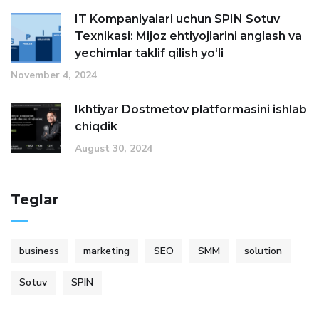
IT Kompaniyalari uchun SPIN Sotuv
Texnikasi: Mijoz ehtiyojlarini anglash va
yechimlar taklif qilish yo‘li
November 4, 2024
Ikhtiyar Dostmetov platformasini ishlab
chiqdik
August 30, 2024
Teglar
business
marketing
SEO
SMM
solution
Sotuv
SPIN