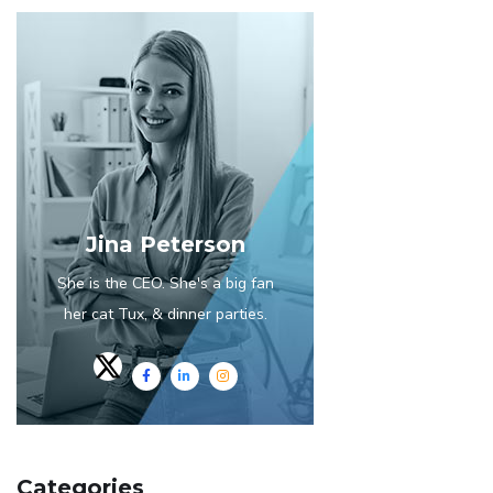
Jina Peterson
She is the CEO. She's a big fan
her cat Tux, & dinner parties.
Categories