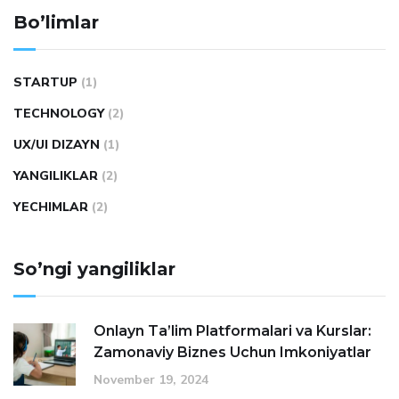
Bo’limlar
STARTUP
(1)
TECHNOLOGY
(2)
UX/UI DIZAYN
(1)
YANGILIKLAR
(2)
YECHIMLAR
(2)
So’ngi yangiliklar
Onlayn Ta’lim Platformalari va Kurslar:
Zamonaviy Biznes Uchun Imkoniyatlar
November 19, 2024