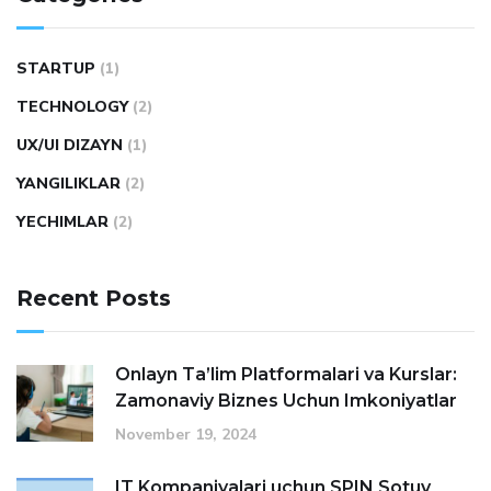
STARTUP
(1)
TECHNOLOGY
(2)
UX/UI DIZAYN
(1)
YANGILIKLAR
(2)
YECHIMLAR
(2)
Recent Posts
Onlayn Ta’lim Platformalari va Kurslar:
Zamonaviy Biznes Uchun Imkoniyatlar
November 19, 2024
IT Kompaniyalari uchun SPIN Sotuv