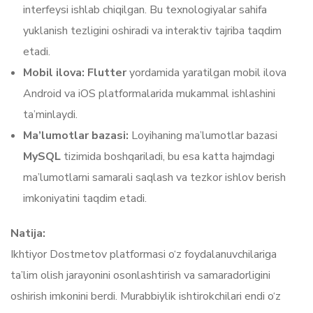
interfeysi ishlab chiqilgan. Bu texnologiyalar sahifa
yuklanish tezligini oshiradi va interaktiv tajriba taqdim
etadi.
Mobil ilova:
Flutter
yordamida yaratilgan mobil ilova
Android va iOS platformalarida mukammal ishlashini
ta’minlaydi.
Ma’lumotlar bazasi:
Loyihaning ma’lumotlar bazasi
MySQL
tizimida boshqariladi, bu esa katta hajmdagi
ma’lumotlarni samarali saqlash va tezkor ishlov berish
imkoniyatini taqdim etadi.
Natija:
Ikhtiyor Dostmetov platformasi o‘z foydalanuvchilariga
ta’lim olish jarayonini osonlashtirish va samaradorligini
oshirish imkonini berdi. Murabbiylik ishtirokchilari endi o‘z