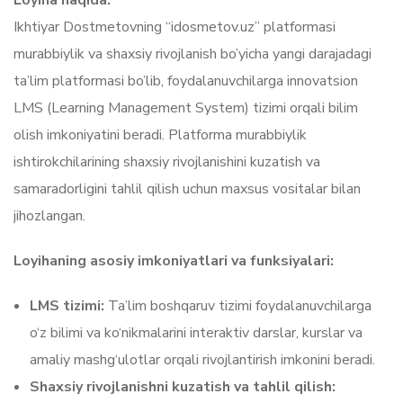
Loyiha haqida:
Ikhtiyar Dostmetovning “idosmetov.uz” platformasi
murabbiylik va shaxsiy rivojlanish bo’yicha yangi darajadagi
ta’lim platformasi bo’lib, foydalanuvchilarga innovatsion
LMS (Learning Management System) tizimi orqali bilim
olish imkoniyatini beradi. Platforma murabbiylik
ishtirokchilarining shaxsiy rivojlanishini kuzatish va
samaradorligini tahlil qilish uchun maxsus vositalar bilan
jihozlangan.
Loyihaning asosiy imkoniyatlari va funksiyalari:
LMS tizimi:
Ta’lim boshqaruv tizimi foydalanuvchilarga
o‘z bilimi va ko‘nikmalarini interaktiv darslar, kurslar va
amaliy mashg‘ulotlar orqali rivojlantirish imkonini beradi.
Shaxsiy rivojlanishni kuzatish va tahlil qilish: