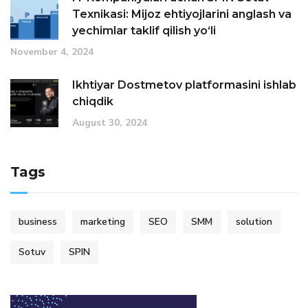
Texnikasi: Mijoz ehtiyojlarini anglash va
yechimlar taklif qilish yo‘li
November 4, 2024
Ikhtiyar Dostmetov platformasini ishlab
chiqdik
August 30, 2024
Tags
business
marketing
SEO
SMM
solution
Sotuv
SPIN